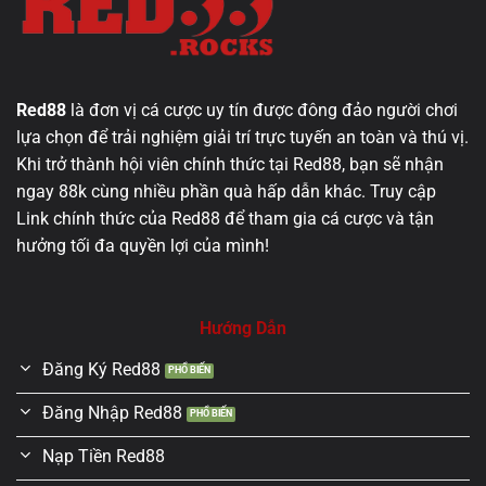
Red88
là đơn vị cá cược uy tín được đông đảo người chơi
lựa chọn để trải nghiệm giải trí trực tuyến an toàn và thú vị.
Khi trở thành hội viên chính thức tại Red88, bạn sẽ nhận
ngay 88k cùng nhiều phần quà hấp dẫn khác. Truy cập
Link chính thức của Red88 để tham gia cá cược và tận
hưởng tối đa quyền lợi của mình!
Hướng Dẫn
Đăng Ký Red88
Đăng Nhập Red88
Nạp Tiền Red88