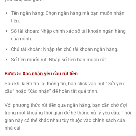
Tên ngân hàng: Chọn ngân hàng mà bạn muốn nhận
tiền.
Số tài khoản: Nhập chính xác số tài khoản ngân hàng
của mình.
Chủ tài khoản: Nhập tên chủ tài khoản ngân hàng.
Số tiền muốn rút: Nhập số tiền bạn muốn rút.
Bước 5: Xác nhận yêu cầu rút tiền
Sau khi kiểm tra lại thông tin, bạn click vào nút “Gửi yêu
cầu” hoặc “Xác nhận” để hoàn tất quá trình.
Với phương thức rút tiền qua ngân hàng, bạn cần chờ đợi
trong một khoảng thời gian để hệ thống xử lý yêu cầu. Thời
gian này có thể khác nhau tùy thuộc vào chính sách của
nhà cái.