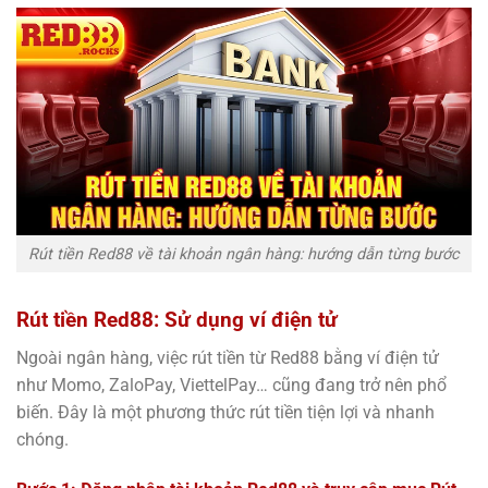
Rút tiền Red88 về tài khoản ngân hàng: hướng dẫn từng bước
Rút tiền Red88: Sử dụng ví điện tử
Ngoài ngân hàng, việc rút tiền từ Red88 bằng ví điện tử
như Momo, ZaloPay, ViettelPay… cũng đang trở nên phổ
biến. Đây là một phương thức rút tiền tiện lợi và nhanh
chóng.