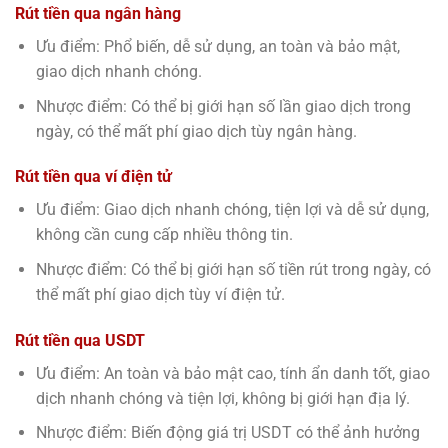
Rút tiền qua ngân hàng
Ưu điểm: Phổ biến, dễ sử dụng, an toàn và bảo mật,
giao dịch nhanh chóng.
Nhược điểm: Có thể bị giới hạn số lần giao dịch trong
ngày, có thể mất phí giao dịch tùy ngân hàng.
Rút tiền qua ví điện tử
Ưu điểm: Giao dịch nhanh chóng, tiện lợi và dễ sử dụng,
không cần cung cấp nhiều thông tin.
Nhược điểm: Có thể bị giới hạn số tiền rút trong ngày, có
thể mất phí giao dịch tùy ví điện tử.
Rút tiền qua USDT
Ưu điểm: An toàn và bảo mật cao, tính ẩn danh tốt, giao
dịch nhanh chóng và tiện lợi, không bị giới hạn địa lý.
Nhược điểm: Biến động giá trị USDT có thể ảnh hưởng