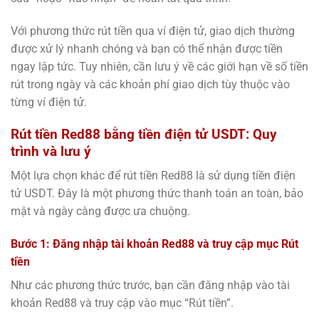
Với phương thức rút tiền qua ví điện tử, giao dịch thường
được xử lý nhanh chóng và bạn có thể nhận được tiền
ngay lập tức. Tuy nhiên, cần lưu ý về các giới hạn về số tiền
rút trong ngày và các khoản phí giao dịch tùy thuộc vào
từng ví điện tử.
Rút tiền Red88 bằng tiền điện tử USDT: Quy
trình và lưu ý
Một lựa chọn khác để rút tiền Red88 là sử dụng tiền điện
tử USDT. Đây là một phương thức thanh toán an toàn, bảo
mật và ngày càng được ưa chuộng.
Bước 1: Đăng nhập tài khoản Red88 và truy cập mục Rút
tiền
Như các phương thức trước, bạn cần đăng nhập vào tài
khoản Red88 và truy cập vào mục “Rút tiền”.