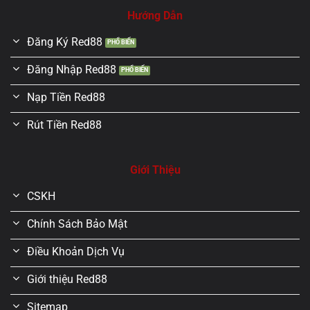
Hướng Dẫn
Đăng Ký Red88
Đăng Nhập Red88
Nạp Tiền Red88
Rút Tiền Red88
Giới Thiệu
CSKH
Chính Sách Bảo Mật
Điều Khoản Dịch Vụ
Giới thiệu Red88
Sitemap