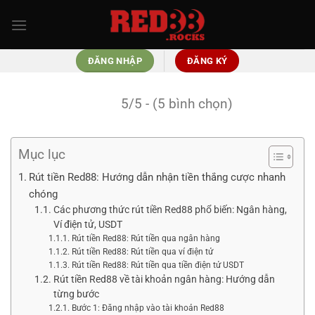
Bỏ
qua
nội
dung
ĐĂNG NHẬP
ĐĂNG KÝ
5/5 - (5 bình chọn)
Mục lục
Rút tiền Red88: Hướng dẫn nhận tiền thắng cược nhanh
chóng
Các phương thức rút tiền Red88 phổ biến: Ngân hàng,
Ví điện tử, USDT
Rút tiền Red88: Rút tiền qua ngân hàng
Rút tiền Red88: Rút tiền qua ví điện tử
Rút tiền Red88: Rút tiền qua tiền điện tử USDT
Rút tiền Red88 về tài khoản ngân hàng: Hướng dẫn
từng bước
Bước 1: Đăng nhập vào tài khoản Red88