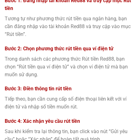
Bước 1: Đăng nhập tài khoản Red88 và truy cập mục Rút
tiền
Tương tự như phương thức rút tiền qua ngân hàng, bạn
cần đăng nhập vào tài khoản Red88 và truy cập vào mục
“Rút tiền”.
Bước 2: Chọn phương thức rút tiền qua ví điện tử
Trong danh sách các phương thức Rút tiền Red88, bạn
chọn “Rút tiền qua ví điện tử” và chọn ví điện tử mà bạn
muốn sử dụng.
Bước 3: Điền thông tin rút tiền
Tiếp theo, bạn cần cung cấp số điện thoại liên kết với ví
điện tử và nhập số tiền muốn rút.
Bước 4: Xác nhận yêu cầu rút tiền
Sau khi kiểm tra lại thông tin, bạn click vào nút “Gửi yêu
cầu” hoặc “Xác nhận” để hoàn tất quá trình.