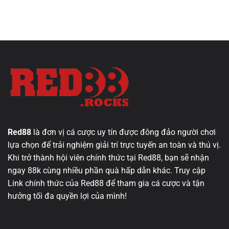
Red88
là đơn vị cá cược uy tín được đông đảo người chơi
lựa chọn để trải nghiệm giải trí trực tuyến an toàn và thú vị.
Khi trở thành hội viên chính thức tại Red88, bạn sẽ nhận
ngay 88k cùng nhiều phần quà hấp dẫn khác. Truy cập
Link chính thức của Red88 để tham gia cá cược và tận
hưởng tối đa quyền lợi của mình!