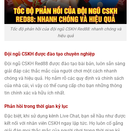
Tốc độ phản hồi của đội ngũ CSKH Red88: nhanh chóng và
hiệu quả
Đội ngũ CSKH được đào tạo chuyên nghiệp
Đội ngũ CSKH Red88 được đào tạo bài bản, luôn sẵn sàng
giải đáp các thắc mắc của người chơi một cách nhanh
chóng và hiệu quả. Họ nắm rõ các quy định và chính sách
của nhà cái, vì vậy có thể cung cấp cho bạn những thông
tin chính xác và hữu ích nhất.
Phản hồi trong thời gian kỷ lục
Đặc biệt, khi sử dụng kênh Live Chat, bạn sẽ hầu như được
kết nối với nhân viên CSKH ngay lập tức. Họ luôn cố gắng
giải đáp mọi thắc mắc của người chơi trong thời gian kỷ