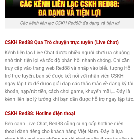
Các kênh liên lạc CSKH Red88: đa dạng và tiện lợi
CSKH Red88 Qua Trò chuyện trực tuyến (Live Chat)
Kênh liên lạc Live Chat được nhiều người chơi ưa chuộng
nhờ tính tiện lợi và tốc độ phản hồi nhanh chóng. Chỉ cần
truy cập vào trang web Red88 và nhấp vào biểu tượng Hỗ
trợ trực tuyến, bạn sẽ được kết nối với nhân viên CSKH
ngay lập tức để được giải đáp các thắc mắc về đăng ký tài
khoản, nạp/rút tiền, cách chơi game, khuyến mãi,… Đây là
kênh liên lạc lý tưởng khi bạn cần được hỗ trợ ngay lập tức.
CSKH Red88: Hotline điện thoại
Bên cạnh Live Chat, Red88 cũng cung cấp hotline điện
thoại dành riêng cho khách hàng Việt Nam. Đây là lựa