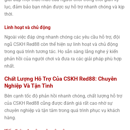
lục, đảm bảo bạn nhận được sự hỗ trợ nhanh chóng và kịp
thời.
Linh hoạt và chủ động
Ngoài việc đáp ứng nhanh chóng các yêu cầu hỗ trợ, đội
ngũ CSKH Red88 còn thể hiện sự linh hoạt và chủ động
trong quá trình tương tác. Họ sẵn sàng lắng nghe ý kiến
phản hồi của người chơi và đưa ra các giải pháp phù hợp
nhất.
Chất Lượng Hỗ Trợ Của CSKH Red88: Chuyên
Nghiệp Và Tận Tình
Bên cạnh tốc độ phản hồi nhanh chóng, chất lượng hỗ trợ
của CSKH Red88 cũng được đánh giá rất cao nhờ sự
chuyên nghiệp và tận tâm trong quá trình phục vụ khách
hàng.