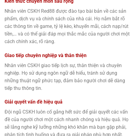
Kiến thức chuyên môn sâu rộng
Nhân viên CSKH Red88 được đào tạo bài bản về các sản
phẩm, dịch vụ và chính sách của nhà cái. Họ nắm bắt rõ
các thông tin về game, tỷ lệ kèo, khuyến mãi, cách nạp/rút
tiền,… và có thể giải đáp mọi thắc mắc của người chơi một
cách chính xác, rõ ràng.
Giao tiếp chuyên nghiệp và thân thiện
Nhân viên CSKH giao tiếp lịch sự, thân thiện và chuyên
nghiệp. Họ sử dụng ngôn ngữ dễ hiểu, tránh sử dụng
những thuật ngữ phức tạp, đảm bảo người chơi dễ dàng
tiếp thu thông tin.
Giải quyết vấn đề hiệu quả
Đội ngũ CSKH luôn cố gắng hết sức để giải quyết các vấn
đề của người chơi một cách nhanh chóng và hiệu quả. Họ
sẽ lắng nghe kỹ lưỡng những khó khăn mà bạn gặp phải,
phân tích tình huống và đưa ra giải pháp phù hợp nhất.