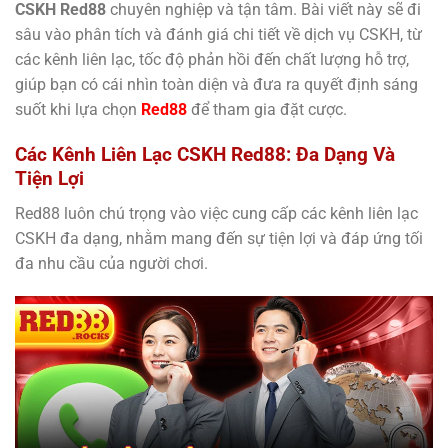
CSKH Red88
chuyên nghiệp và tận tâm. Bài viết này sẽ đi
sâu vào phân tích và đánh giá chi tiết về dịch vụ CSKH, từ
các kênh liên lạc, tốc độ phản hồi đến chất lượng hỗ trợ,
giúp bạn có cái nhìn toàn diện và đưa ra quyết định sáng
suốt khi lựa chọn
Red88
để tham gia đặt cược.
Các Kênh Liên Lạc CSKH Red88: Đa Dạng Và
Tiện Lợi
Red88 luôn chú trọng vào việc cung cấp các kênh liên lạc
CSKH đa dạng, nhằm mang đến sự tiện lợi và đáp ứng tối
đa nhu cầu của người chơi.