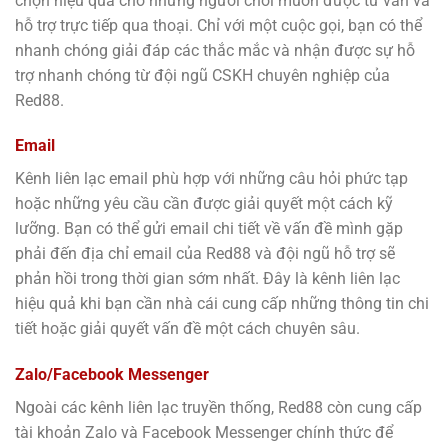
chọn hiệu quả cho những người chơi muốn được tư vấn và
hỗ trợ trực tiếp qua thoại. Chỉ với một cuộc gọi, bạn có thể
nhanh chóng giải đáp các thắc mắc và nhận được sự hỗ
trợ nhanh chóng từ đội ngũ CSKH chuyên nghiệp của
Red88.
Email
Kênh liên lạc email phù hợp với những câu hỏi phức tạp
hoặc những yêu cầu cần được giải quyết một cách kỹ
lưỡng. Bạn có thể gửi email chi tiết về vấn đề mình gặp
phải đến địa chỉ email của Red88 và đội ngũ hỗ trợ sẽ
phản hồi trong thời gian sớm nhất. Đây là kênh liên lạc
hiệu quả khi bạn cần nhà cái cung cấp những thông tin chi
tiết hoặc giải quyết vấn đề một cách chuyên sâu.
Zalo/Facebook Messenger
Ngoài các kênh liên lạc truyền thống, Red88 còn cung cấp
tài khoản Zalo và Facebook Messenger chính thức để