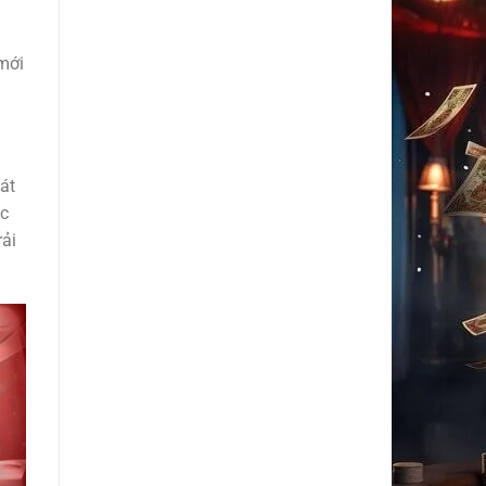
 mới
át
ác
rải