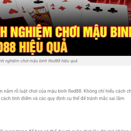
nh nghiệm chơi mậu binh Red88 hiệu quả
ần nắm rõ luật chơi của mậu binh Red88. Không chỉ hiểu cách c
, cách tính điểm và các quy định cụ thể để tránh mắc sai lầm