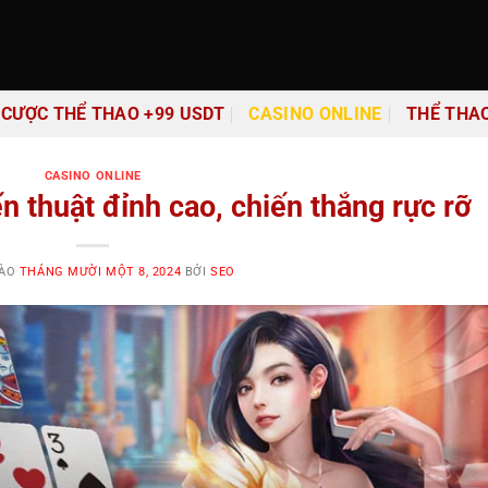
Á CƯỢC THỂ THAO +99 USDT
CASINO ONLINE
THỂ THA
CASINO ONLINE
 thuật đỉnh cao, chiến thắng rực rỡ
VÀO
THÁNG MƯỜI MỘT 8, 2024
BỞI
SEO