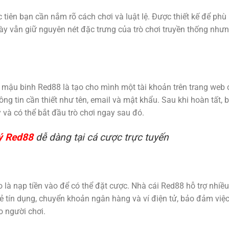
c tiên bạn cần nắm rõ cách chơi và luật lệ. Được thiết kế để phù
này vẫn giữ nguyên nét đặc trưng của trò chơi truyền thống như
i mậu binh Red88 là tạo cho mình một tài khoản trên trang web 
ng tin cần thiết như tên, email và mật khẩu. Sau khi hoàn tất, 
và có thể bắt đầu trò chơi ngay sau đó.
ý Red88
dễ dàng tại cá cược trực tuyến
o là nạp tiền vào để có thể đặt cược. Nhà cái Red88 hỗ trợ nhiều
 tín dụng, chuyển khoản ngân hàng và ví điện tử, bảo đảm việ
o người chơi.