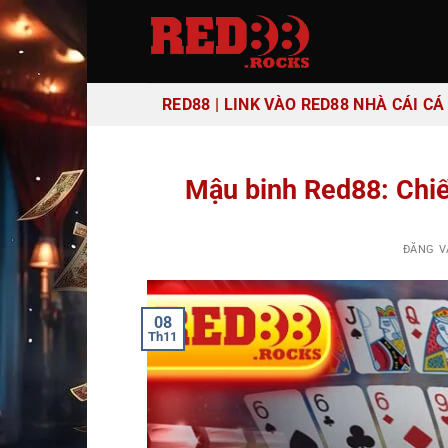
Bỏ
qua
nội
dung
RED88 | LINK VÀO RED88 NHÀ CÁI C
Mậu binh Red88: Chiến
ĐĂNG 
08
Th11