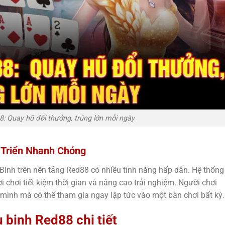
: Quay hũ đổi thưởng, trúng lớn mỗi ngày
 Triển Nhanh Chóng
Binh trên nền tảng Red88 có nhiều tính năng hấp dẫn. Hệ thống
i chơi tiết kiệm thời gian và nâng cao trải nghiệm. Người chơi
mình mà có thể tham gia ngay lập tức vào một bàn chơi bất kỳ.
binh Red88 chi tiết