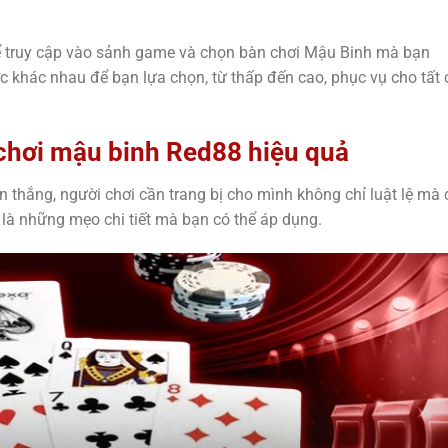
hể truy cập vào sảnh game và chọn bàn chơi Mậu Binh mà bạn
 khác nhau để bạn lựa chọn, từ thấp đến cao, phục vụ cho tất 
chơi mậu binh Red88 hiệu quả
ến thắng, người chơi cần trang bị cho mình không chỉ luật lệ mà
 là những mẹo chi tiết mà bạn có thể áp dụng.