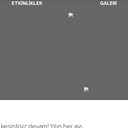
ETKİNLİKLER
GALERİ
esintisiz devam! Yılın her ayı,