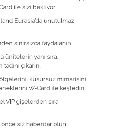
d ile sizi bekliyor...
rland Eurasia’da unutulmaz
den sınırsızca faydalanın.
ünitelerin yanı sıra,
tadını çıkarın.
lgelerini, kusursuz mimarisini
eneklerini W-Card ile keşfedin.
el VIP gişelerden sıra
önce siz haberdar olun.