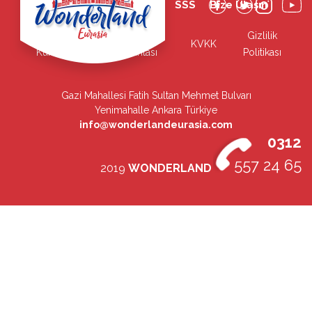
Wonderland
WCard
SSS
Bize Ulaşın
TemaPark
TemaPark
Gizlilik
KVKK
Kuralları
Haritası
Politikası
Gazi Mahallesi Fatih Sultan Mehmet Bulvarı
Yenimahalle Ankara Türkiye
info@wonderlandeurasia.com
0312
557 24 65
2019
WONDERLAND